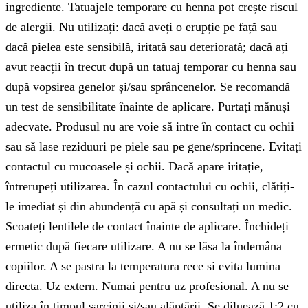
ingrediente. Tatuajele temporare cu henna pot crește riscul
de alergii. Nu utilizați: dacă aveți o erupție pe față sau
dacă pielea este sensibilă, iritată sau deteriorată; dacă ați
avut reacții în trecut după un tatuaj temporar cu henna sau
după vopsirea genelor și/sau sprâncenelor. Se recomandă
un test de sensibilitate înainte de aplicare. Purtați mănuși
adecvate. Produsul nu are voie să intre în contact cu ochii
sau să lase reziduuri pe piele sau pe gene/sprincene. Evitați
contactul cu mucoasele și ochii. Dacă apare iritație,
întrerupeți utilizarea. În cazul contactului cu ochii, clătiți-
le imediat și din abundență cu apă și consultați un medic.
Scoateți lentilele de contact înainte de aplicare. Închideți
ermetic după fiecare utilizare. A nu se lăsa la îndemâna
copiilor. A se pastra la temperatura rece si evita lumina
directa. Uz extern. Numai pentru uz profesional. A nu se
utiliza în timpul sarcinii și/sau alăptării. Se diluează 1:2 cu