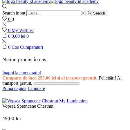
Search input
Search
0
0
0
My Wishlist
0
0,00
lei
0
0
Cos Cumparaturi
Niciun produs în coș.
Inapoi la cumparaturi
Cumpara de inca
255,00
lei
si ai trasport gratuit.
Felicitări! Ai
transport gratuit.
Prima pagină
Laminare
Vopsea Sprancene Chestnut.
49,00
lei