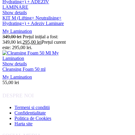
Show details
KIT M (Lifting+ Neutralising+
Hydrating+) + Adeziv Laminare
My Lamination
349,00
lei
Prețul inițial a fost:
349,00 lei.
295,00
lei
Prețul curent
este: 295,00 lei.
Show details
Cleansing Foam 50 ml
My Lamination
55,00
lei
DESPRE NOI
Termeni si conditii
Confidentialitate
Politica de Cookies
Harta site