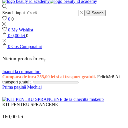
Search input
Search
0
0
0
My Wishlist
0
0,00
lei
0
0
Cos Cumparaturi
Niciun produs în coș.
Inapoi la cumparaturi
Cumpara de inca
255,00
lei
si ai trasport gratuit.
Felicitări! Ai
transport gratuit.
Prima pagină
Machiaj
KIT PENTRU SPRANCENE
160,00
lei