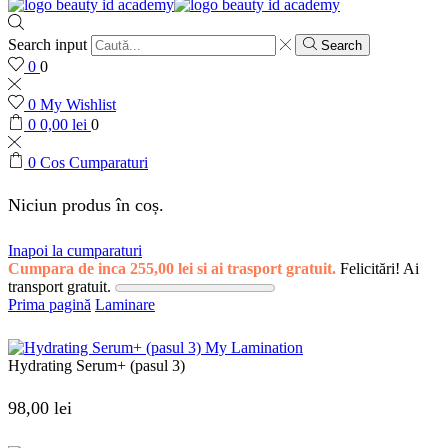
Search input
Search
0
0
0
My Wishlist
0
0,00
lei
0
0
Cos Cumparaturi
Niciun produs în coș.
Inapoi la cumparaturi
Cumpara de inca
255,00
lei
si ai trasport gratuit.
Felicitări! Ai
transport gratuit.
Prima pagină
Laminare
Hydrating Serum+ (pasul 3)
98,00
lei