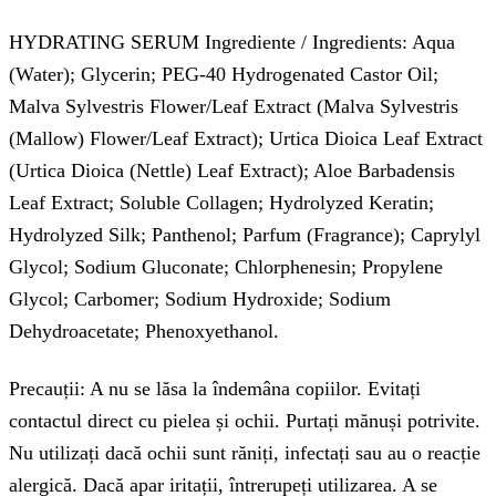
HYDRATING SERUM Ingrediente / Ingredients: Aqua
(Water); Glycerin; PEG-40 Hydrogenated Castor Oil;
Malva Sylvestris Flower/Leaf Extract (Malva Sylvestris
(Mallow) Flower/Leaf Extract); Urtica Dioica Leaf Extract
(Urtica Dioica (Nettle) Leaf Extract); Aloe Barbadensis
Leaf Extract; Soluble Collagen; Hydrolyzed Keratin;
Hydrolyzed Silk; Panthenol; Parfum (Fragrance); Caprylyl
Glycol; Sodium Gluconate; Chlorphenesin; Propylene
Glycol; Carbomer; Sodium Hydroxide; Sodium
Dehydroacetate; Phenoxyethanol.
Precauții: A nu se lăsa la îndemâna copiilor. Evitați
contactul direct cu pielea și ochii. Purtați mănuși potrivite.
Nu utilizați dacă ochii sunt răniți, infectați sau au o reacție
alergică. Dacă apar iritații, întrerupeți utilizarea. A se