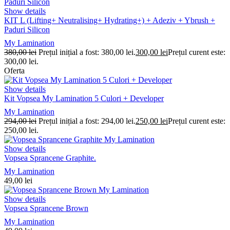
Show details
KIT L (Lifting+ Neutralising+ Hydrating+) + Adeziv + Ybrush +
Paduri Silicon
My Lamination
380,00
lei
Prețul inițial a fost: 380,00 lei.
300,00
lei
Prețul curent este:
300,00 lei.
Oferta
Show details
Kit Vopsea My Lamination 5 Culori + Developer
My Lamination
294,00
lei
Prețul inițial a fost: 294,00 lei.
250,00
lei
Prețul curent este:
250,00 lei.
Show details
Vopsea Sprancene Graphite.
My Lamination
49,00
lei
Show details
Vopsea Sprancene Brown
My Lamination