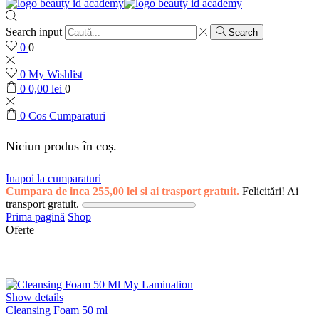
Search input
Search
0
0
0
My Wishlist
0
0,00
lei
0
0
Cos Cumparaturi
Niciun produs în coș.
Inapoi la cumparaturi
Cumpara de inca
255,00
lei
si ai trasport gratuit.
Felicitări! Ai
transport gratuit.
Prima pagină
Shop
Oferte
Show details
Cleansing Foam 50 ml