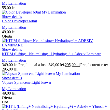
My Lamination
55,00
lei
Show details
Color Developer 60ml
My Lamination
49,00
lei
Oferta
Show details
KIT M (Lifting+ Neutralising+ Hydrating+) + Adeziv Laminare
My Lamination
349,00
lei
Prețul inițial a fost: 349,00 lei.
295,00
lei
Prețul curent este:
295,00 lei.
Show details
Vopsea Sprancene Light brown
My Lamination
49,00
lei
Oferta
Hot