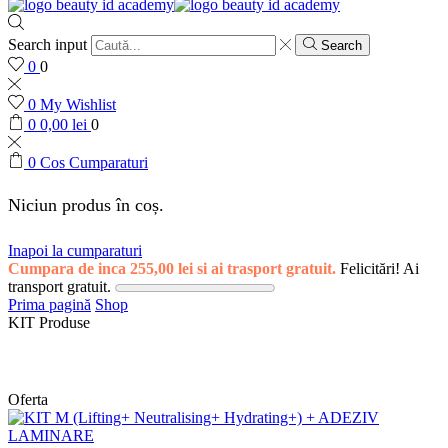
Search input
Search
0
0
0
My Wishlist
0
0,00
lei
0
0
Cos Cumparaturi
Niciun produs în coș.
Inapoi la cumparaturi
Cumpara de inca
255,00
lei
si ai trasport gratuit.
Felicitări! Ai
transport gratuit.
Prima pagină
Shop
KIT Produse
Oferta