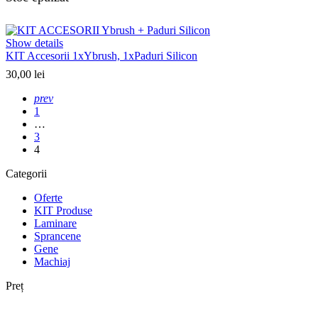
Show details
KIT Accesorii 1xYbrush, 1xPaduri Silicon
30,00
lei
prev
1
…
3
4
Categorii
Oferte
KIT Produse
Laminare
Sprancene
Gene
Machiaj
Preț