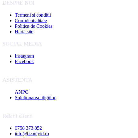
DESPRE NOI
Termeni si conditii
Confidentialitate
Politica de Cookies
Harta site
SOCIAL MEDIA
Instagram
Facebook
ASISTENTA
ANPC
Solutionarea litigiilor
Relatii clienti
0758 373 852
info@beautyid.ro