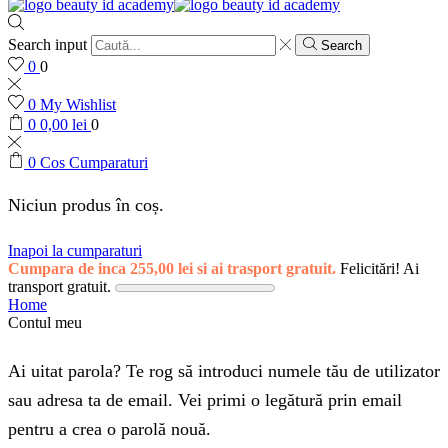
Search input
Search
0
0
0
My Wishlist
0
0,00
lei
0
0
Cos Cumparaturi
Niciun produs în coș.
Inapoi la cumparaturi
Cumpara de inca
255,00
lei
si ai trasport gratuit.
Felicitări! Ai
transport gratuit.
Home
Contul meu
Ai uitat parola? Te rog să introduci numele tău de utilizator
sau adresa ta de email. Vei primi o legătură prin email
pentru a crea o parolă nouă.