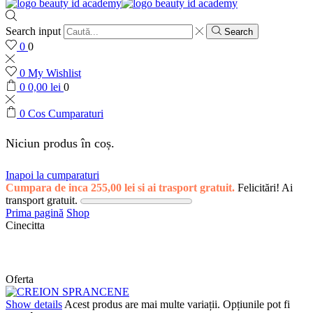
Search input
Search
0
0
0
My Wishlist
0
0,00
lei
0
0
Cos Cumparaturi
Niciun produs în coș.
Inapoi la cumparaturi
Cumpara de inca
255,00
lei
si ai trasport gratuit.
Felicitări! Ai
transport gratuit.
Prima pagină
Shop
Cinecitta
Oferta
Show details
Acest produs are mai multe variații. Opțiunile pot fi