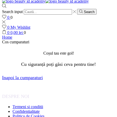
Search input
Search
0
0
0
My Wishlist
0
0,00
lei
0
Home
Cos cumparaturi
Coșul tau este gol!
Cu siguranță poți găsi ceva pentru tine!
Inapoi la cumparaturi
DESPRE NOI
Termeni si conditii
Confidentialitate
Politica de Cookies